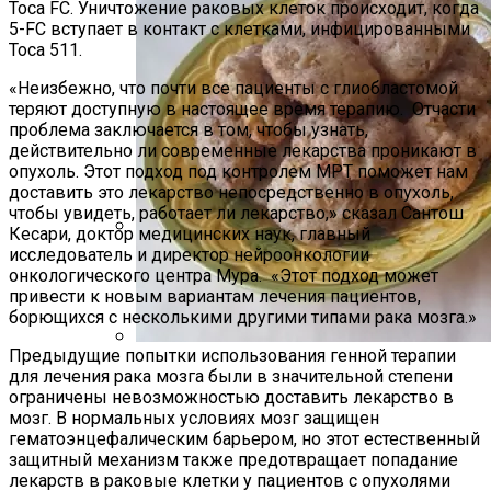
Toca FC. Уничтожение раковых клеток происходит, когда
5-FC вступает в контакт с клетками, инфицированными
Toca 511.
«Неизбежно, что почти все пациенты с глиобластомой
теряют доступную в настоящее время терапию. Отчасти
проблема заключается в том, чтобы узнать,
действительно ли современные лекарства проникают в
опухоль. Этот подход под контролем МРТ поможет нам
доставить это лекарство непосредственно в опухоль,
чтобы увидеть, работает ли лекарство,» сказал Сантош
Кесари, доктор медицинских наук, главный
исследователь и директор нейроонкологии
Дом С Оптимальным Распределением
онкологического центра Мура. «Этот подход может
Влажных Зон Для Комфорта
привести к новым вариантам лечения пациентов,
борющихся с несколькими другими типами рака мозга.»
Предыдущие попытки использования генной терапии
Секреты Домашней Выпечки:
для лечения рака мозга были в значительной степени
Творожное Печенье С Яблоками Для
ограничены невозможностью доставить лекарство в
Идеального Чаепития
мозг. В нормальных условиях мозг защищен
гематоэнцефалическим барьером, но этот естественный
защитный механизм также предотвращает попадание
лекарств в раковые клетки у пациентов с опухолями