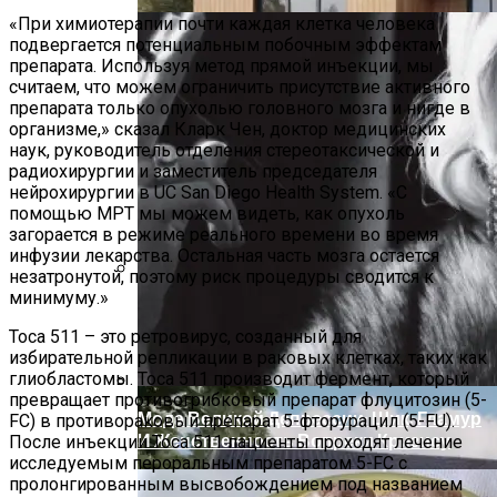
«При химиотерапии почти каждая клетка человека
подвергается потенциальным побочным эффектам
препарата. Используя метод прямой инъекции, мы
считаем, что можем ограничить присутствие активного
препарата только опухолью головного мозга и нигде в
организме,» сказал Кларк Чен, доктор медицинских
наук, руководитель отделения стереотаксической и
радиохирургии и заместитель председателя
нейрохирургии в UC San Diego Health System. «С
помощью МРТ мы можем видеть, как опухоль
загорается в режиме реального времени во время
инфузии лекарства. Остальная часть мозга остается
незатронутой, поэтому риск процедуры сводится к
минимуму.»
Дом С Минимальными Инженерными
Трассами Для Комфорта И Удобства
Toca 511 – это ретровирус, созданный для
избирательной репликации в раковых клетках, таких как
глиобластомы. Toca 511 производит фермент, который
превращает противогрибковый препарат флуцитозин (5-
Мода Великой Депрессии: Шик, Гламур
FC) в противораковый препарат 5-фторурацил (5-FU).
И Женственность Вопреки Кризису
После инъекции Toca 511 пациенты проходят лечение
исследуемым пероральным препаратом 5-FC с
пролонгированным высвобождением под названием