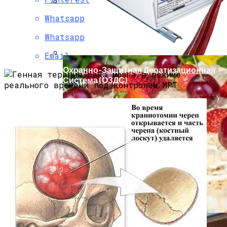
Whatsapp
Мода Для Бизнес-Леди: Как Совмещать
Стиль И Предпринимательство
Whatsapp
Email
Охранно-Защитная Дератизационная
Система (ОЗДС)
Как Правильно Выбрать Дом Для
Северной Стороны Участка