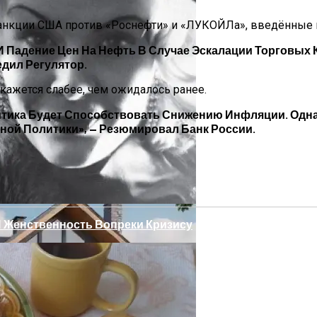
анкции США против «Роснефти» и «ЛУКОЙЛа», введённые 
 Падение Цен На Нефть В Случае Эскалации Торговых
едил Регулятор.
ажется слабее, чем ожидалось ранее.
тика Будет Способствовать Снижению Инфляции. Одна
ной Политики», — Резюмировал Банк России.
ссами Для Комфорта И Удобства
И Женственность Вопреки Кризису