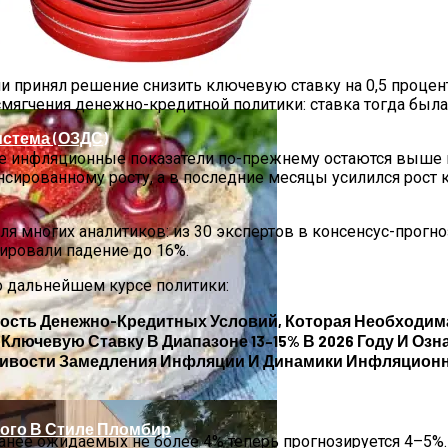
 Стиль И Предпринимательство
и принял решение снизить ключевую ставку на 0,5 процентн
мягчения денежно-кредитной политики: ставка тогда была
стема (ОЗДС)
вые инфляционные показатели по-прежнему остаются выше
нсированному росту, а в последние месяцы усилился рост
 многих аналитиков: из 30 экспертов в консенсус-прогно
ировали падение до 16%.
о дальнейшем курсе политики:
кость Денежно-Кредитных Условий, Которая Необходим
ной Стороны Участка
 Ключевую Ставку В Диапазоне
13–15% В 2026 Году
И Озн
йчивости Замедления Инфляции И Динамики Инфляцион
ного В Стиле Пломбир
ранее ожидаемых не более 4% теперь прогнозируется 4–5%.