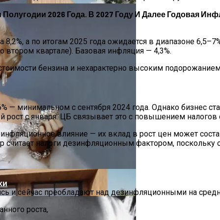
Полугодии 2026 Года. В 2027 Году И Далее Годовая Инф
а 8,2%, а по итогам 2025 года ожидается в диапазоне 6,5–
о втором квартале). Базовая инфляция — 4,3%.
 стоимости бензина и нехарактерно высоким подорожание
,6% — минимальном с сентября 2024 года. Однако бизнес с
 рост с января. ЦБ связывает это с повышением налогов с
ание Вашего Дома
нфляционное влияние — их вклад в рост цен может состав
ор считает налоги дезинфляционным фактором, поскольку о
хи
ись и сейчас преобладают над дезинфляционными на сред
нного роста,