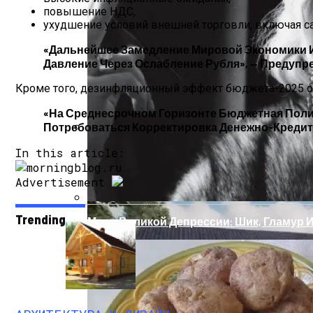
повышение НДС,
ухудшение условий внешней торговли, включая с
«Дальнейшее Замедление Мировой Экономики И
Давление Через Ослабление Рубля», — Предупр
Кроме того, дезинфляционный эффект бюджета-2025 ок
«На Среднесрочном Горизонте Бюджетная Поли
Потребоваться Корректировка Денежно-Кредит
Дом С Минимальными Инженерными Тра
In this article:
Advertisement
Trending
Мода Великой Депрессии: Шик, Гламур 