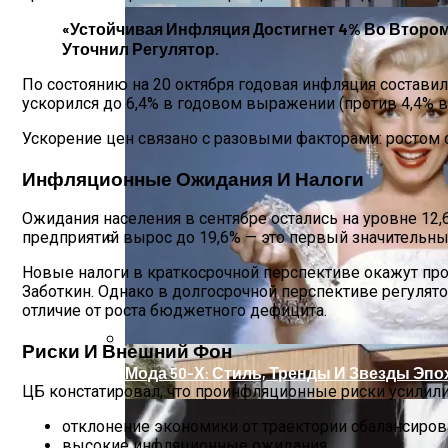
«Устойчивая Инфляция Достигнет 4% Во Втором 
Уточнил Регулятор.
По состоянию на 20 октября годовая инфляция составил
ускорился до 6,4% в годовом выражении (против 4,4% в
Ускорение цен связано с разовыми факторами: ростом
Инфляционные Ожидания И Налоги
Ожидания населения в сентябре остались на уровне 12
предприятий вырос до 19,6% — это первый значительный
Оценка Будущих Расходов На Обслужив
Новые налоги в краткосрочной перспективе окажут прои
Заботкин. Однако в долгосрочной перспективе регулят
отличие от роста бюджетного дефицита.
Риски И Внешний Фон
Мода 50-Х: Стиль, Тренды И Звезды Эпо
ЦБ констатировал, что проинфляционные риски усилил
отклонение экономики от траектории сбалансирова
высокие инфляционные ожидания,