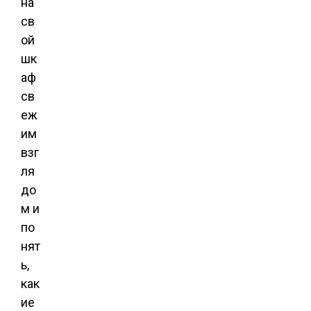
на
св
ой
шк
аф
св
еж
им
взг
ля
до
м и
по
нят
ь,
как
ие