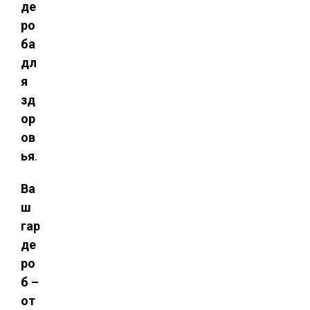
де
ро
ба
дл
я
зд
ор
ов
ья
.
Ва
ш
гар
де
ро
б –
от