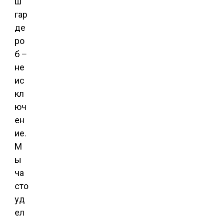
ш
гар
де
ро
б –
не
ис
кл
юч
ен
ие.
М
ы
ча
сто
уд
ел