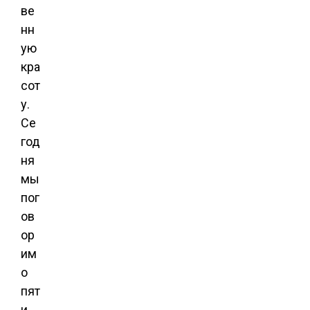
ве
нн
ую
кра
сот
у.
Се
год
ня
мы
пог
ов
ор
им
о
пят
и