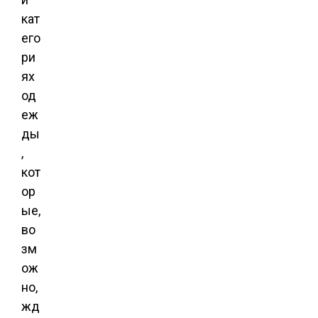
кат
его
ри
ях
од
еж
ды
,
кот
ор
ые,
во
зм
ож
но,
жд