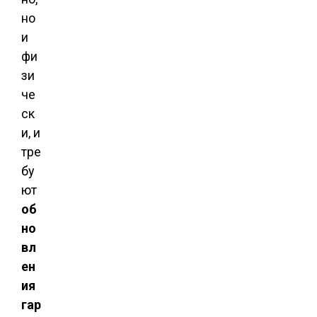
но
и
фи
зи
че
ск
и, и
тре
бу
ют
об
но
вл
ен
ия
гар