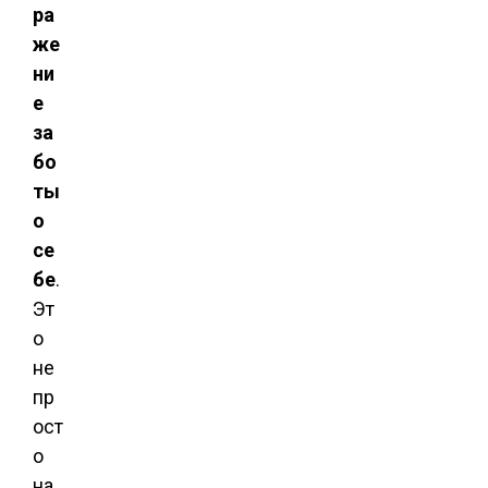
ра
же
ни
е
за
бо
ты
о
се
бе
.
Эт
о
не
пр
ост
о
на