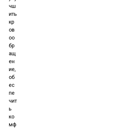
чш
ить
кр
ов
оо
бр
ащ
ен
ие,
об
ес
пе
чит
ь
ко
мф