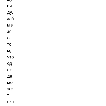
ви
ду,
заб
ыв
ая
о
то
м,
что
од
еж
да
мо
же
т
ока