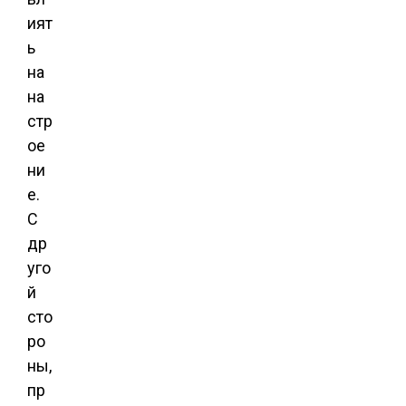
ият
ь
на
на
стр
ое
ни
е.
С
др
уго
й
сто
ро
ны,
пр