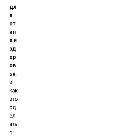
дл
я
ст
ил
я и
зд
ор
ов
ья
,
и
как
это
сд
ел
ать
с