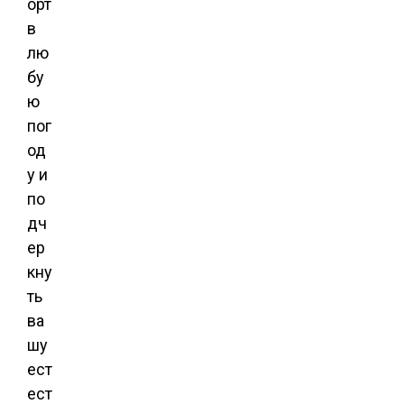
орт
в
лю
бу
ю
пог
од
у и
по
дч
ер
кну
ть
ва
шу
ест
ест