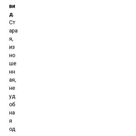
ви
д
.
Ст
ара
я,
из
но
ше
нн
ая,
не
уд
об
на
я
од