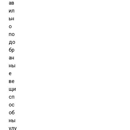
ав
ил
ьн
о
по
до
бр
ан
ны
е
ве
щи
сп
ос
об
ны
улу