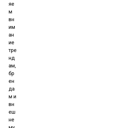
яе
м
вн
им
ан
ие
тре
нд
ам,
бр
ен
да
м и
вн
еш
не
му