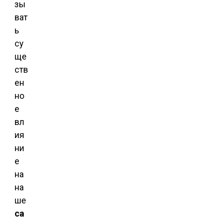
зы
ват
ь
су
ще
ств
ен
но
е
вл
ия
ни
е
на
на
ше
са