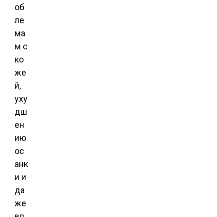
об
ле
ма
м с
ко
же
й,
уху
дш
ен
ию
ос
анк
и и
да
же
вл