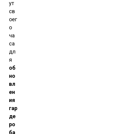
ут
св
оег
о
ча
са
дл
я
об
но
вл
ен
ия
гар
де
ро
ба