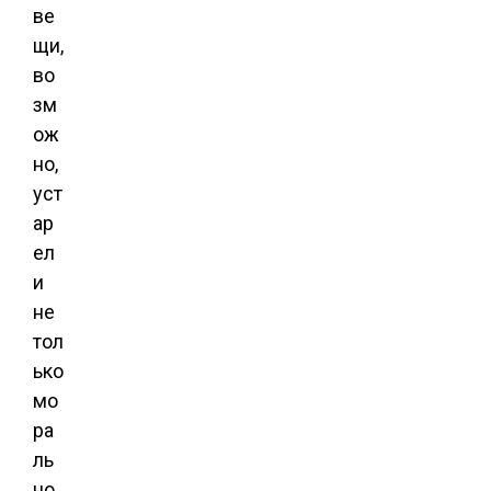
ве
щи,
во
зм
ож
но,
уст
ар
ел
и
не
тол
ько
мо
ра
ль
но,