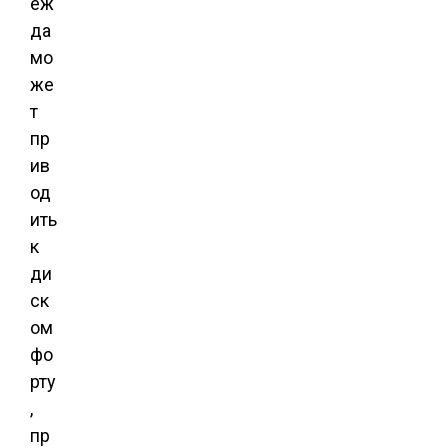
еж
да
мо
же
т
пр
ив
од
ить
к
ди
ск
ом
фо
рту
,
пр