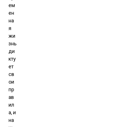
ем
ен
на
я
жи
знь
ди
кту
ет
св
ои
пр
ав
ил
а, и
на