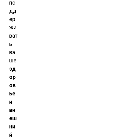
по
дд
ер
жи
ват
ь
ва
ше
зд
ор
ов
ье
и
вн
еш
ни
й