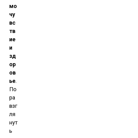
мо
чу
вс
тв
ие
и
зд
ор
ов
ье
.
По
ра
взг
ля
нут
ь