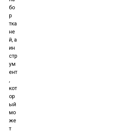
бо
р
тка
не
й, а
ин
стр
ум
ент
,
кот
ор
ый
мо
же
т