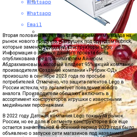
Whatsapp
Мода Для Бизнес-Леди: Как Совмещать
Whatsapp
Стиль И Предпринимательство
Email
Вторая половина 2024 года станет временем выхода на
рынок нового продукта — игрушек под брендом Rubrick,
Охранно-Защитная Дератизационная
которые заменят ушедшие конструкторы Lego.
Система (ОЗДС)
Информация о запуске данного проекта была
опубликована предпринимателем Айнаром
Абдрахмановым, который владеет 95% акций компании-
производителя. Создание компании «Рубрик-ОД»
произошло в сентябре 2023 года по просьбе
потребителей. Отмечено, что защита патентов Lego в
России истекла, что легализует появление нового
аналога. Производители обещают включить в
ассортимент конструкторов игрушки с известными
медийными персонажами.
Как Правильно Выбрать Дом Для
Северной Стороны Участка
В 2022 году Датская компания Lego покинула рынок
России, но ее доля в сегменте конструкторов все еще
остается значительной. В осенний период 2022 года было
объявлено о запуске сети магазинов под названием