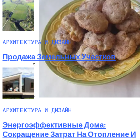
АРХИТЕКТУРА И ДИЗАЙН
Продажа Земельных Участков
Дом С Оптимальным Распределением
Влажных Зон Для Комфорта
Секреты Домашней Выпечки:
АРХИТЕКТУРА И ДИЗАЙН
Творожное Печенье С Яблоками Для
Идеального Чаепития
Энергоэффективные Дома:
Сокращение Затрат На Отопление И