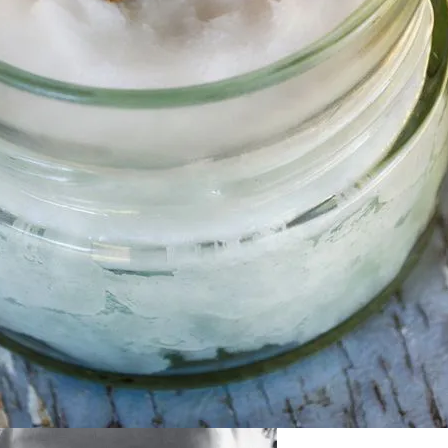
ание Вашего Дома
хи