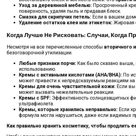
Уход за деревянной мебелью:
Просроченный крем
поверхность, удаляя пыль и придавая блеск.
Смазка для скрипучих петель:
Если в вашем доме 
Удаление остатков клея или этикеток:
Жировая о
Когда Лучше Не Рисковать: Случаи, Когда
Несмотря на все перечисленные способы
вторичного 
безоговорочной утилизации.
Любые признаки порчи:
Как было сказано выше, 
использованию.
Кремы с активными кислотами (AHA/BHA):
По ис
может привести к непредсказуемым реакциям на
Кремы для очень чувствительной кожи:
Если вы
может вызвать нежелательные реакции.
Кремы с SPF:
Эффективность солнцезащитных фил
ультрафиолета.
Кремы, которые хранились неправильно:
Если кр
формула могла нарушиться, даже если видимых пр
Как правильно хранить косметику, чтобы продлить е