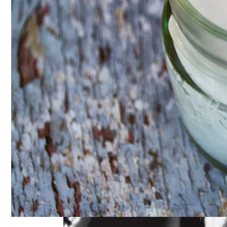
Оценка Будущих Расходов На Обслужив
Мода 50-Х: Стиль, Тренды И Звезды Эпо