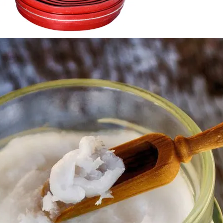
 Стиль И Предпринимательство
стема (ОЗДС)
ной Стороны Участка
ного В Стиле Пломбир