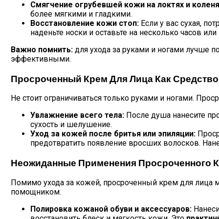
Смягчение огрубевшей кожи на локтях и коленя
более мягкими и гладкими.
Восстановление кожи стоп:
Если у вас сухая, по
наденьте носки и оставьте на несколько часов или 
Важно помнить:
для ухода за руками и ногами лучше п
эффективными.
Просроченный Крем Для Лица Как Средство
Не стоит ограничиваться только руками и ногами. Прос
Увлажнение всего тела:
После душа нанесите про
сухость и шелушение.
Уход за кожей после бритья или эпиляции:
Проср
предотвратить появление вросших волосков. Нане
Неожиданные Применения Просроченного 
Помимо ухода за кожей, просроченный крем для лица 
помощником.
Полировка кожаной обуви и аксессуаров:
Нанеси
восстановить блеск и мягкость кожи. Это
практич