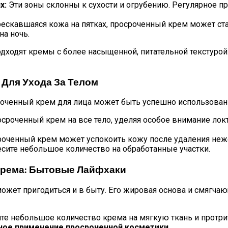
х:
Эти зоны склонны к сухости и огрубению. Регулярное п
трескавшаяся кожа на пятках, просроченный крем может ст
на ночь.
одходят кремы с более насыщенной, питательной текстуро
 Для Ухода За Телом
роченный крем для лица может быть успешно использован д
сроченный крем на все тело, уделяя особое внимание лок
оченный крем может успокоить кожу после удаления неж
сите небольшое количество на обработанные участки.
Крема: Бытовые Лайфхаки
может пригодиться и в быту. Его жировая основа и смяг
те небольшое количество крема на мягкую ткань и протри
ное применение просроченной косметики
.