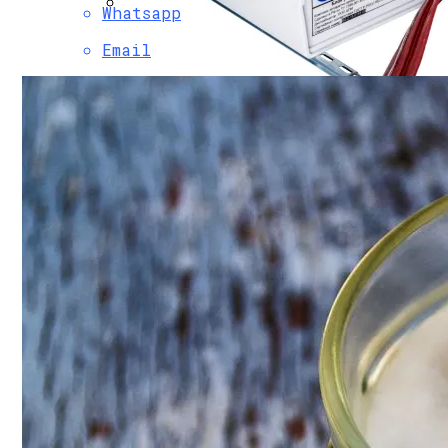
Whatsapp
Мода Для Бизнес-Леди: Как Совмещать
Email
Охранно-Защитная Дератизационная Си
Как Правильно Выбрать Дом Для Север
Летние Десерты: Рецепт Торта-Мороже