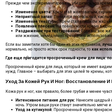
Прежде чем экспериментировать, убедитесь, что крем 
Изменение цвета:
Крем стал желтоватым, серым 
Неприятный запах:
Появился прогорклый, кислый 
Изменение текстуры:
Крем стал слишком жидким, 
Появление плесени:
На поверхности крема видны 
Раздражение при тестировании:
Если вы все же 
или жжение, немедленно прекратите использован
Дом С Оптимальным Распределением В
Если вы заметили хотя бы один из этих признаков,
лучш
нормально, но просто истек срок годности, то
как испол
Где еще пригодится просроченный крем для лица: п
Секреты Домашней Выпечки: Творожное
Просроченный крем для лица, который не имеет видимы
нужд. Главное – выбирать для этих целей те кремы, ко
Уход За Кожей Рук И Ног: Восстановление И
Кожа рук и ног, как правило, более грубая и менее чув
Интенсивное питание для рук:
Нанесите щедрый с
ночь. Утром ваши руки станут значительно мягче 
Уход за кутикулой:
Просроченный крем прекрасно 