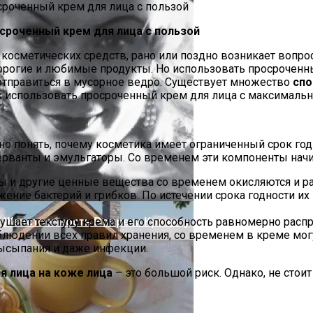
сроченный крем для лица с пользой
косметических средств, рано или поздно возникает вопрос
дорогие и любимые продукты. Но использовать просрочен
о отправиться в мусорное ведро. Существует множество
спо
к использовать просроченный крем для лица с максимально
о понять, почему косметика имеет ограниченный срок годн
ссами Для Комфорта И Удобства
рванты и эмульгаторы. Со временем эти компоненты начин
ы и другие ценные вещества со временем окисляются и ра
ение бактерий и грибков. По истечении срока годности их
И Женственность Вопреки Кризису
рушает текстуру крема и его способность равномерно расп
людении всех правил хранения, со временем в креме мог
высыпания и даже инфекции.
я лица на коже лица
– это большой риск. Однако, не стоит