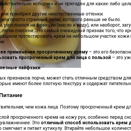
действительно испорчен и не пригоден для каких-либо цел
или приобрел другие неестественные оттенки.
или просто странный запах, которого раньше не было.
расслоился на фракции (масло и воду), или наоборот, заг
пятна плесени. Это самый очевидный признак того, что кр
решили протестировать крем на небольшом участке кожи (н
ие.
лажных Зон Для Комфорта
ее применение просроченному крему
– это его безопасн
ьзовать просроченный крем для лица с пользой
– это уж
олезные лайфхаки
 Печенье С Яблоками Для Идеального Чаепития
х признаков порчи, может стать отличным средством для 
торые имеют более плотную текстуру и содержат питательн
 Питание
ствительная, чем кожа лица. Поэтому просроченный крем д
лой просроченного крема на кожу рук, особенно перед сно
и увлажненнее. Это
отличный способ использовать крем д
смягчает и питает кутикулу. Втирайте небольшое количес