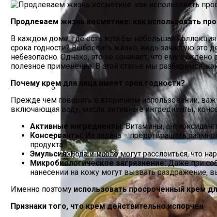
Продлеваем жизнь косметике: как использовать про
В каждом доме, где есть хотя бы небольшая коллекция 
срока годности? Выбросить жалко, ведь зачастую это 
небезопасно. Однако, это не означает, что ему сужден
полезное применение. В этой статье мы разберемся, ка
Почему крем для лица имеет срок годности?
Прежде чем говорить о вторичном использовании, важн
Дом С Минимальными Инженерными Тра
включающая воду, масла, активные ингредиенты, консе
Активные ингредиенты:
Витамины, антиоксидант
Консерванты:
Их задача – предотвращать размнож
продукта.
Мода Великой Депрессии: Шик, Гламур 
Эмульсия:
Вода и масло могут расслоиться, что на
Микробиологическое загрязнение:
Даже при соб
нанесении на кожу могут вызвать раздражение, 
Именно поэтому
использовать просроченный крем дл
Признаки того, что крем действительно испорчен