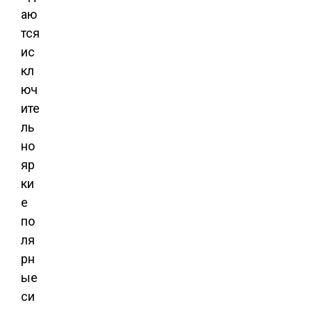
аю
тся
ис
кл
юч
ите
ль
но
яр
ки
е
по
ля
рн
ые
си