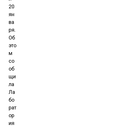
20
ян
ва
ря
.
Об
это
м
со
об
щи
ла
Ла
бо
рат
ор
ия