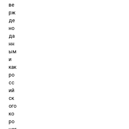
ве
рж
де
но
да
нн
ым
и
как
ро
сс
ий
ск
ого
ко
ро