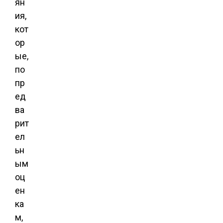
ян
ия
,
кот
ор
ые,
по
пр
ед
ва
рит
ел
ьн
ым
оц
ен
ка
м,