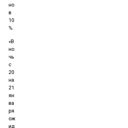
но
в
10
%
.
«В
но
чь
с
20
на
21
ян
ва
ря
ож
ид