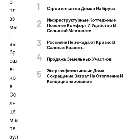
о
Строительство Домов Из Бруса
пл
аз
Инфраструктурные Коттеджные
Поселки: Комфорт И Удобство В
мы
Сельской Местности
,
Россияне Пережидают Кризис В
вы
Салонах Красоты
бр
Продажа Земельных Участков
ош
ен
Энергоэффективные Дома:
Сокращение Затрат На Отопление И
но
Кондиционирование
е
Со
лн
це
м в
ре
зул