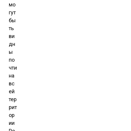
мо
гут
бы
ть
ви
дн
ы
по
чти
на
вс
ей
тер
рит
ор
ии
Ро