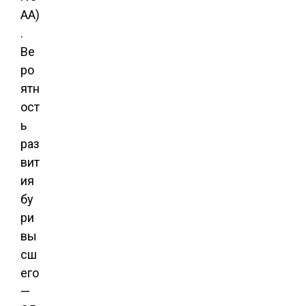
AA)
.
Ве
ро
ятн
ост
ь
раз
вит
ия
бу
ри
вы
сш
его
—