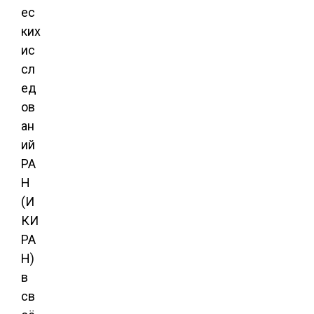
ес
ких
ис
сл
ед
ов
ан
ий
РА
Н
(И
КИ
РА
Н)
в
св