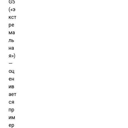
G5
(«э
кст
ре
ма
ль
на
я»)
—
оц
ен
ив
ает
ся
пр
им
ер