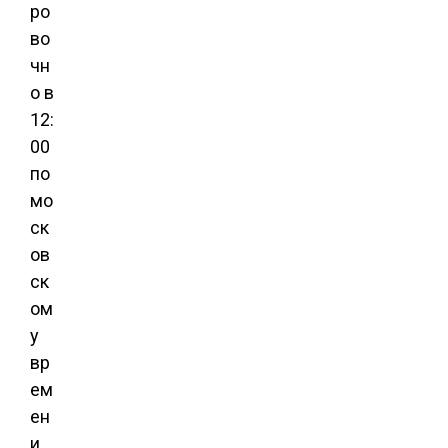
ро
во
чн
о
в
12:
00
по
мо
ск
ов
ск
ом
у
вр
ем
ен
и