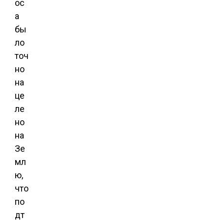
ос
а
бы
ло
точ
но
на
це
ле
но
на
Зе
мл
ю
,
что
по
дт