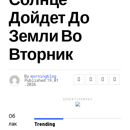
Дойдет До
Земли Во
Вторник
By
morningblog
Published
19.01
.2026
ADVERTISEMENT
Об
лак
Trending