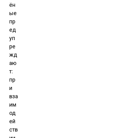
ён
ые
пр
ед
уп
ре
жд
аю
т:
пр
и
вза
им
од
ей
ств
ии