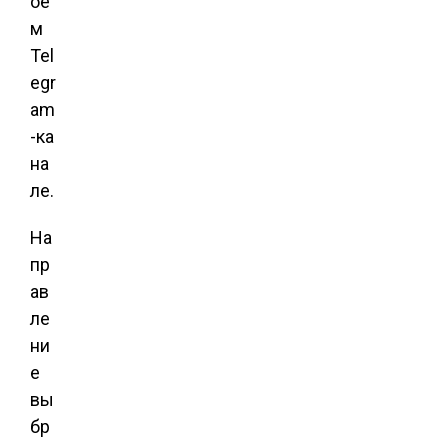
оё
м
Tel
egr
am
-ка
на
ле.
На
пр
ав
ле
ни
е
вы
бр