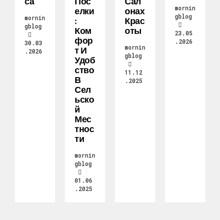
Са
Пос
Сал
mornin
Елки
Онах
gblog
mornin
:
Крас
gblog
Ком
Оты
23.05
Фор
.2026
30.03
mornin
Т И
.2026
gblog
Удоб
Ство
11.12
В
.2025
Сел
Ьско
Й
Мес
Тнос
Ти
mornin
gblog
01.06
.2025