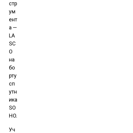
стр
ум
ент
а —
LA
SC
O
на
бо
рту
сп
утн
ика
SO
HO.
Уч