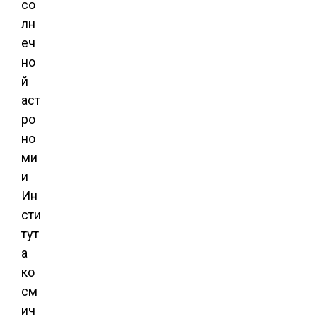
со
лн
еч
но
й
аст
ро
но
ми
и
Ин
сти
тут
а
ко
см
ич