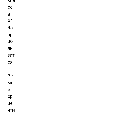
кла
сс
а
X1.
95
,
пр
иб
ли
зит
ся
к
Зе
мл
е
ор
ие
нти