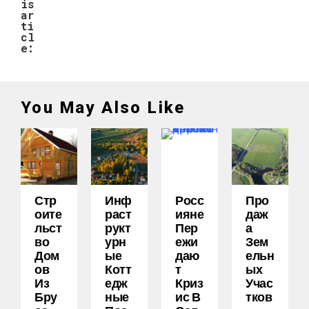
is
ar
ti
cl
e:
You May Also Like
Стр
Инф
Росс
Про
Оите
Раст
Ияне
Даж
Льст
Рукт
Пер
А
Во
Урн
Ежи
Зем
Дом
Ые
Даю
Ельн
Ов
Котт
Т
Ых
Из
Едж
Криз
Учас
Бру
Ные
Ис В
Тков