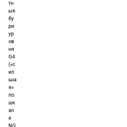
тн
ые
бу
ри
ур
ов
ня
G4
(«с
ил
ьна
я»
по
шк
ал
е
NO