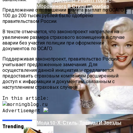
Летние Десерты: Рецепт Торта-
Мороженого В Стиле Пломбир
Предложение о повышении лимита выплат по ОСАГО с
100 до 200 тысяч рублей было одобрено
правительством России.
В тексте отмечается, что законопроект направлен на
увеличение размера страхового возмещения в случае
аварии без участия полиции при оформлении
документов по ОСАГО.
Поддерживая законопроект, правительство России
учитывает предложенные замечания. Для
осуществления данной инициативы предлагается
предоставить страховым компаниям расширенный
доступ к информации и документам, связанным с
наступлением страховых случаев.
Дом С Минимальными Инженерными
In this article:
Трассами Для Комфорта И Удобства
Advertisement
Мода 50-Х: Стиль, Тренды И Звезды
Trending
Эпохи