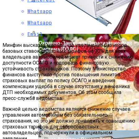
Whatsapp
Мода Для Бизнес-Леди: Как Совмещать
Стиль И Предпринимательство
Whatsapp
Email
Охранно-Защитная Дератизационная
Минфин высказал мнение, что увеличение размеров
Система (ОЗДС)
базовых ставок страховых тарифов на 10% для всех
владельцев автомобилей может привести к снижению
доступности ОСАГО и подорвать финансовую
устойчивость страховщиков. Поэтому Министерство
финансов выступило против повышения лимитов
страховых выплат по полису ОСАГО и введения
компенсации ущерба в случае отсутствия у виновника
ДТП необходимых документов. Об этом сообщила
пресс-служба ведомства.
Как Правильно Выбрать Дом Для
Важной целью ведомства является снижение случаев
Северной Стороны Участка
управления автомобилем без обязательного
страхования, но это не должно приводить к повышению
страховых тарифов для добросовестных
автовладельцев, подчеркнули в официальном
заявлении.