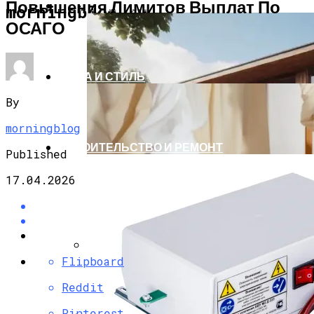
Повышения Лимитов Выплат По
АРХИТЕКТУРА И ДИЗАЙН
morningblog.ru
ОСАГО
МОДА И СТИЛЬ
By
morningblog
СТРОИТЕЛЬСТВО И РЕМОНТ
Published
17.04.2026
Flipboard
Как Выбрать Дачу Для Сезонного
Проживания Без Ошибок
Reddit
Pinterest