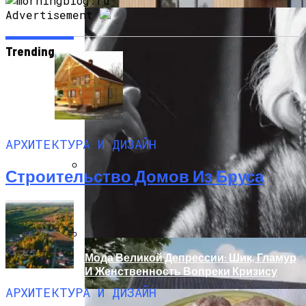
Advertisement
Trending
АРХИТЕКТУРА И ДИЗАЙН
Строительство Домов Из Бруса
Дом С Минимальными Инженерными
Трассами Для Комфорта И Удобства
Мода Великой Депрессии: Шик, Гламур
И Женственность Вопреки Кризису
АРХИТЕКТУРА И ДИЗАЙН