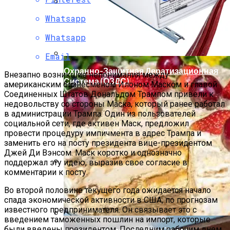
Whatsapp
Мода Для Бизнес-Леди: Как Совмещать
Стиль И Предпринимательство
Whatsapp
Email
Охранно-Защитная Дератизационная
Внезапно возникшие непонимания между
Система (ОЗДС)
американским бизнесменом Илоном Маском и главой
Соединенных Штатов Дональдом Трампом привели к
недовольству со стороны Маска, который ранее работал
в администрации Трампа. Один из пользователей
социальной сети, где активен Маск, предложил
провести процедуру импичмента в адрес Трампа и
заменить его на посту президента вице-президентом
Джей Ди Вэнсом. Маск коротко и однозначно
поддержал эту идею, выразив свое согласие в
комментарии к посту.
Как Правильно Выбрать Дом Для
Северной Стороны Участка
Во второй половине текущего года ожидается начало
спада экономической активности в США, по прогнозам
известного предпринимателя. Он связывает это с
введением таможенных пошлин на импорт, которые
были введены президентом. Последним рабочим днем