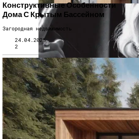
Конструктивные Особенности
Дома С Крытым Бассейном
Загородная недвижимость
24.04.2025
2
Дом С Минимальными Инженерными
Трассами Для Комфорта И Удобства
Мода Великой Депрессии: Шик, Гламур
И Женственность Вопреки Кризису