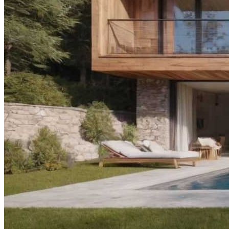
Дом С Оптимальным Распределением
Влажных Зон Для Комфорта
Секреты Домашней Выпечки:
Творожное Печенье С Яблоками Для
Идеального Чаепития