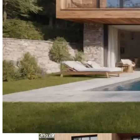
Летние Десерты: Рецепт Торта-
Мороженого В Стиле Пломбир
Оценка Будущих Расходов На
Обслуживание Вашего Дома
Мода 50-Х: Стиль, Тренды И Звезды
Эпохи