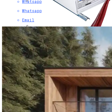
Whatsapp
Мода Для Бизнес-Леди: Как Совмещать
Whatsapp
Стиль И Предпринимательство
Email
Охранно-Защитная Дератизационная
Система (ОЗДС)
Как Правильно Выбрать Дом Для
Северной Стороны Участка