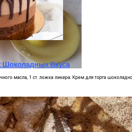
лажных Зон Для Комфорта
х Шоколадных Вкуса
 Печенье С Яблоками Для Идеального Чаепития
очного масла, 1 ст. ложка ликера. Крем для торта шокола