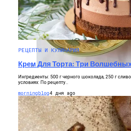
Дом С Оптимальным Распределением В
РЕЦЕПТЫ И КУЛИНАРИЯ
Крем Для Торта: Три Волшебны
Секреты Домашней Выпечки: Творожное
Ингредиенты: 500 г черного шоколада, 250 г слив
условиях: По рецепту...
morningblog
4 дня ago