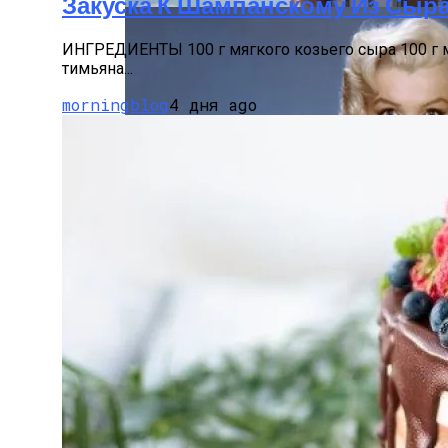
Закуска К Шампанскому Из Сыра
ИНГРЕДИЕНТЫ 100 г мягкого козьего сыра 100 г 
тимьяна...
morningblog
4 дня ago
Оценка Будущих Расходов На Обслужив
Мода 50-Х: Стиль, Тренды И Звезды Эпо