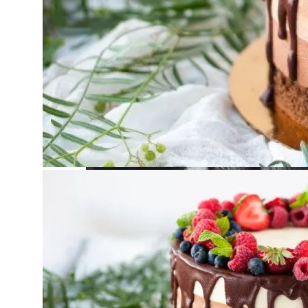
Дом С Минимальными Инженерными Тра
Мода Великой Депрессии: Шик, Гламур 