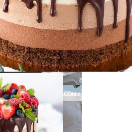
ссами Для Комфорта И Удобства
И Женственность Вопреки Кризису