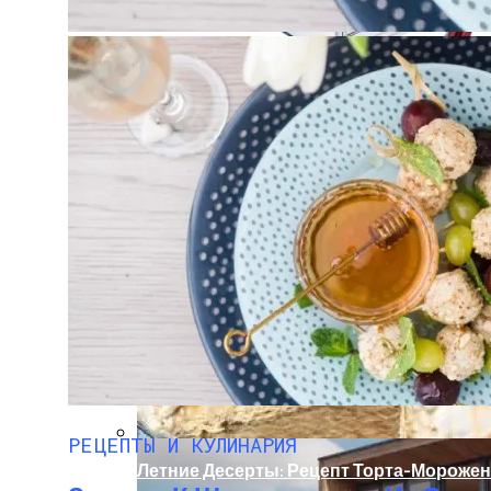
Мода Для Бизнес-Леди: Как Совмещать
Охранно-Защитная Дератизационная Си
Как Правильно Выбрать Дом Для Север
РЕЦЕПТЫ И КУЛИНАРИЯ
Летние Десерты: Рецепт Торта-Мороже