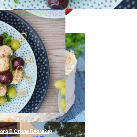
 Стиль И Предпринимательство
стема (ОЗДС)
ной Стороны Участка
ного В Стиле Пломбир