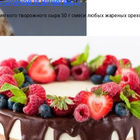
, Орехов И Винограда
мягкого творожного сыра 50 г смеси любых жареных орехо
ание Вашего Дома
хи