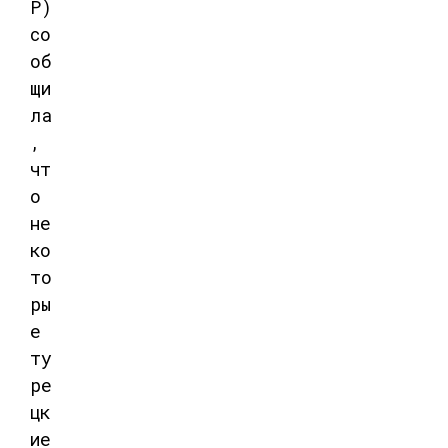
Р)
со
об
щи
ла
,
чт
о
не
ко
то
ры
е
ту
ре
цк
ие