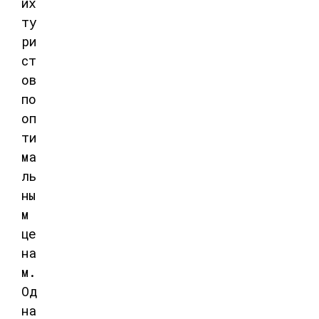
их
ту
ри
ст
ов
по
оп
ти
ма
ль
ны
м
це
на
м
.
Од
на