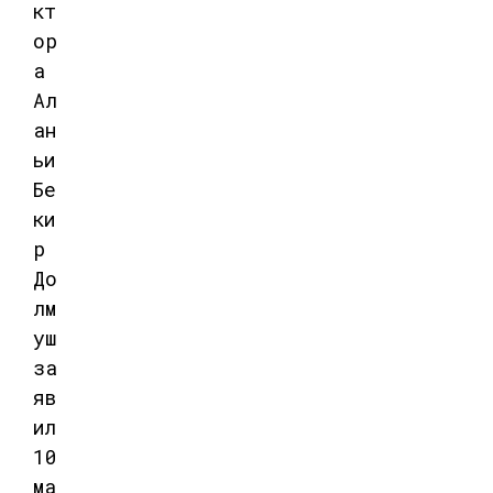
кт
ор
а
Ал
ан
ьи
Бе
ки
р
До
лм
уш
за
яв
ил
10
ма