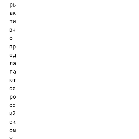
рь
ак
ти
вн
о
пр
ед
ла
га
ют
ся
ро
сс
ий
ск
ом
у