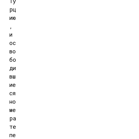
Ту
рц
ию
,
и
ос
во
бо
ди
вш
ие
ся
но
ме
ра
те
пе