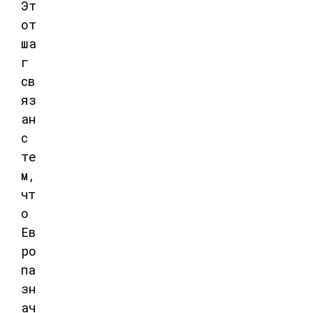
Эт
от
ша
г
св
яз
ан
с
те
м,
чт
о
Ев
ро
па
зн
ач