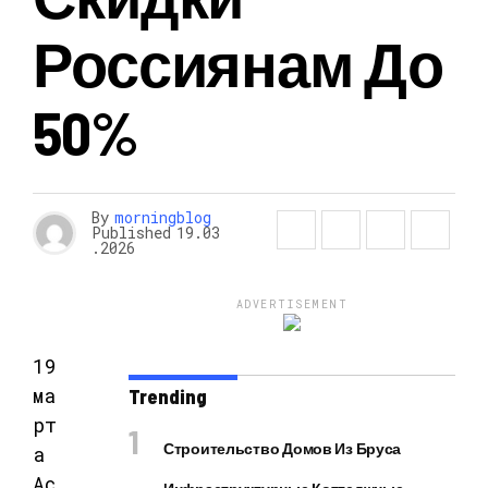
Россиянам До
50%
By
morningblog
Published
19.03
.2026
ADVERTISEMENT
19
ма
Trending
рт
Строительство Домов Из Бруса
а
Ас