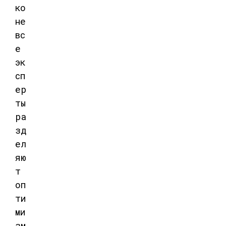
ко
не
вс
е
эк
сп
ер
ты
ра
зд
ел
яю
т
оп
ти
ми
зм