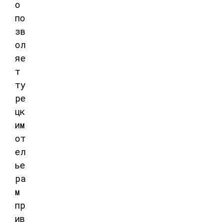
о
по
зв
ол
яе
т
ту
ре
цк
им
от
ел
ье
ра
м
пр
ив