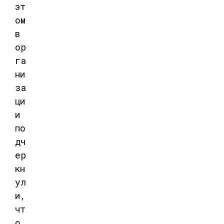
эт
ом
в
ор
га
ни
за
ци
и
по
дч
ер
кн
ул
и,
чт
о