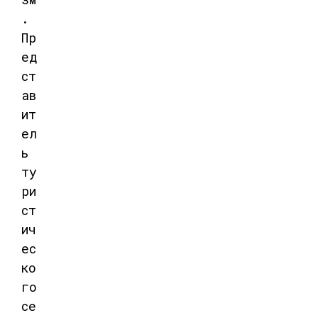
.
Пр
ед
ст
ав
ит
ел
ь
ту
ри
ст
ич
ес
ко
го
се