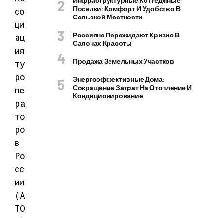
Инфраструктурные Коттеджные
Поселки: Комфорт И Удобство В
со
Сельской Местности
ци
Россияне Пережидают Кризис В
ац
Салонах Красоты
ия
Продажа Земельных Участков
ту
ро
Энергоэффективные Дома:
Сокращение Затрат На Отопление И
пе
Кондиционирование
ра
то
ро
в
Ро
сс
ии
(А
ТО