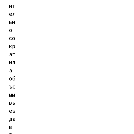
ит
ел
ьн
о
со
кр
ат
ил
а
об
ъё
мы
въ
ез
да
в