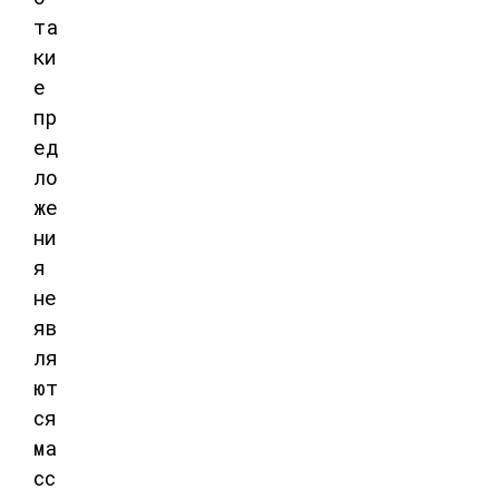
та
ки
е
пр
ед
ло
же
ни
я
не
яв
ля
ют
ся
ма
сс