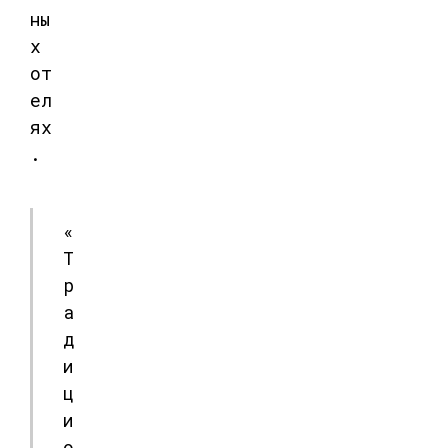
ны
х
от
ел
ях
.
«
Т
р
а
д
и
ц
и
о