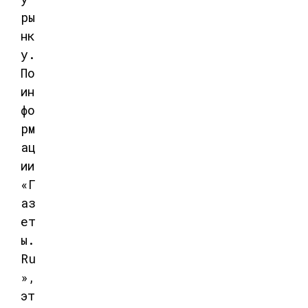
ры
нк
у
.
По
ин
фо
рм
ац
ии
«Г
аз
ет
ы.
Ru
»,
эт