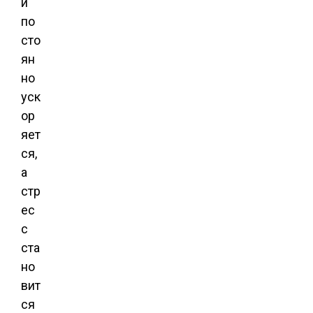
и
по
сто
ян
но
уск
ор
яет
ся,
а
стр
ес
с
ста
но
вит
ся