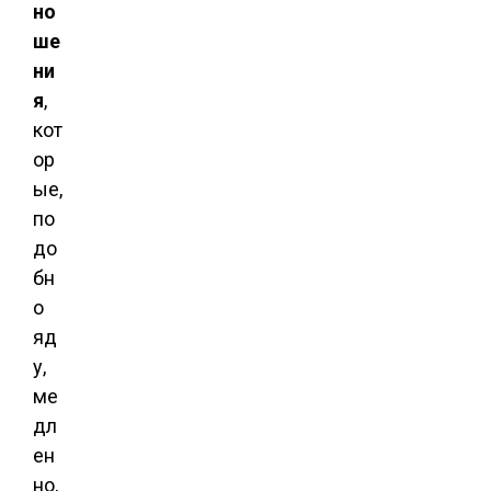
но
ше
ни
я
,
кот
ор
ые,
по
до
бн
о
яд
у,
ме
дл
ен
но,