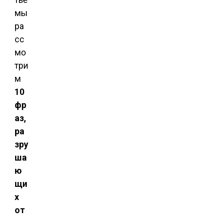
мы
ра
сс
мо
три
м
10
фр
аз,
ра
зру
ша
ю
щи
х
от