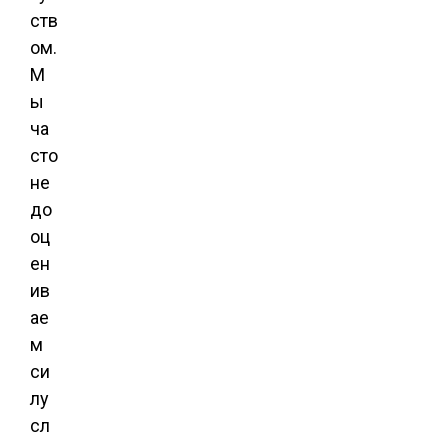
ств
ом.
М
ы
ча
сто
не
до
оц
ен
ив
ае
м
си
лу
сл