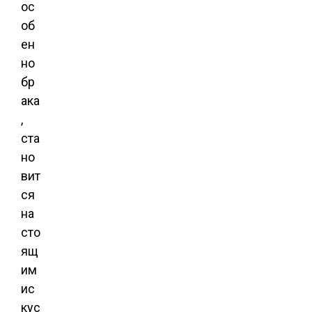
ос
об
ен
но
бр
ака
,
ста
но
вит
ся
на
сто
ящ
им
ис
кус