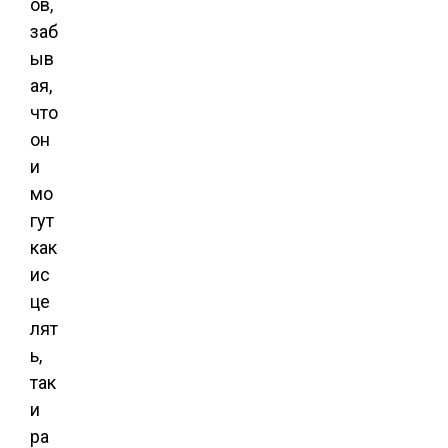
ов,
заб
ыв
ая,
что
он
и
мо
гут
как
ис
це
лят
ь,
так
и
ра