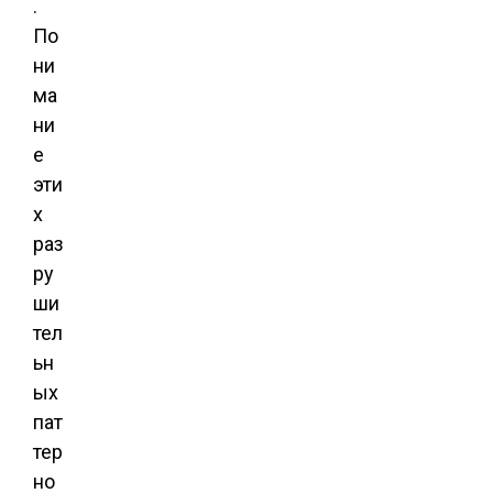
.
По
ни
ма
ни
е
эти
х
раз
ру
ши
тел
ьн
ых
пат
тер
но