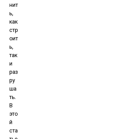
нит
ь,
как
стр
оит
ь,
так
и
раз
ру
ша
ть.
В
это
й
ста
тье