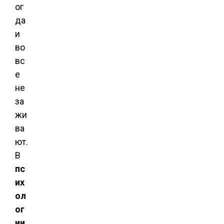
ог
да
и
во
вс
е
не
за
жи
ва
ют.
В
пс
их
ол
ог
ии