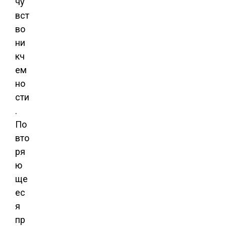
чу
вст
во
ни
кч
ем
но
сти
.
По
вто
ря
ю
ще
ес
я
пр