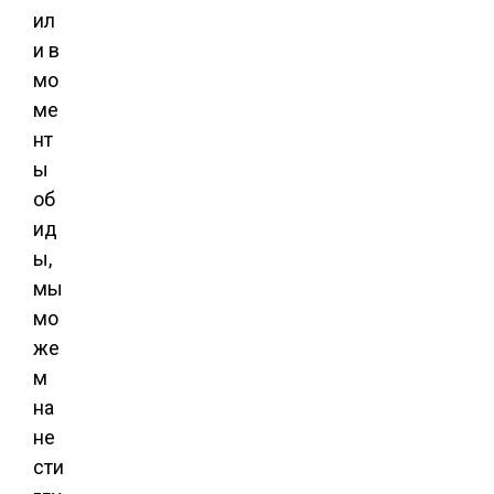
ил
и в
мо
ме
нт
ы
об
ид
ы,
мы
мо
же
м
на
не
сти