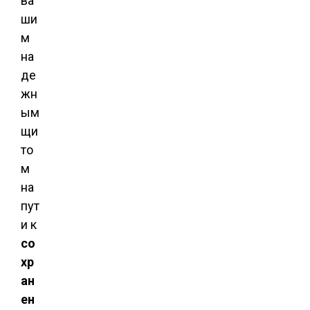
ва
ши
м
на
де
жн
ым
щи
то
м
на
пут
и к
со
хр
ан
ен