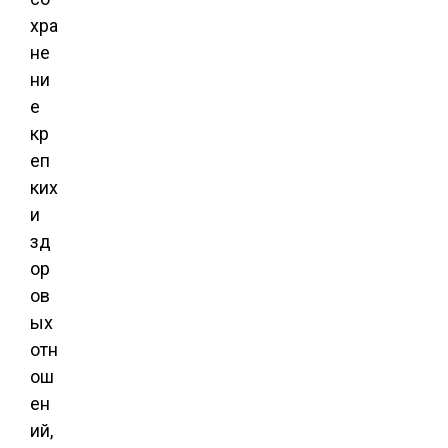
хра
не
ни
е
кр
еп
ких
и
зд
ор
ов
ых
отн
ош
ен
ий,