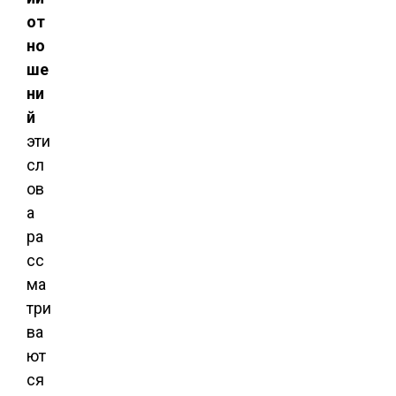
от
но
ше
ни
й
эти
сл
ов
а
ра
сс
ма
три
ва
ют
ся