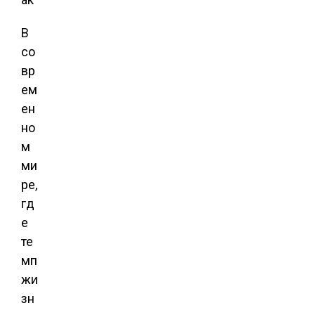
В
со
вр
ем
ен
но
м
ми
ре,
гд
е
те
мп
жи
зн