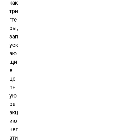
как
три
гге
ры,
зап
уск
аю
щи
е
це
пн
ую
ре
акц
ию
нег
ати