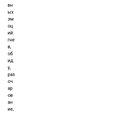
вн
ых
эм
оц
ий:
гне
в,
об
ид
у,
раз
оч
ар
ов
ан
ие,