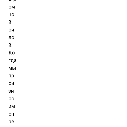
ом
но
й
си
ло
й.
Ко
гда
мы
пр
ои
зн
ос
им
оп
ре