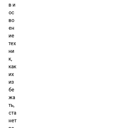
в и
ос
во
ен
ие
тех
ни
к,
как
их
из
бе
жа
ть,
ста
нет