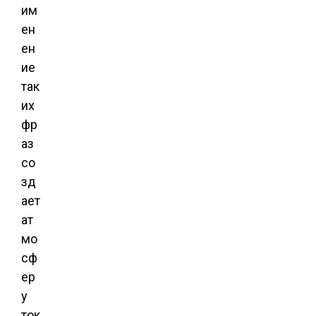
им
ен
ен
ие
так
их
фр
аз
со
зд
ает
ат
мо
сф
ер
у
ток