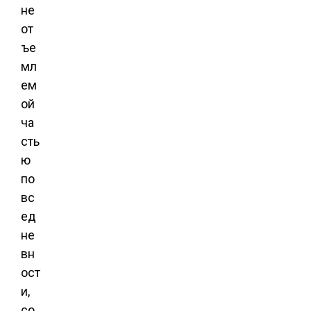
не
от
ъе
мл
ем
ой
ча
сть
ю
по
вс
ед
не
вн
ост
и,
со