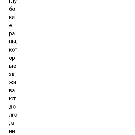
глу
бо
ки
е
ра
ны,
кот
ор
ые
за
жи
ва
ют
до
лго
, а
ин